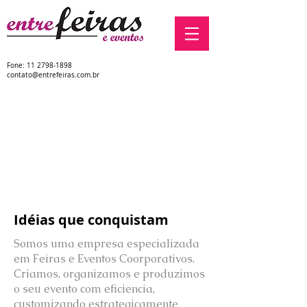
Fone:
11 2798-1898
Buffet para Feiras | Organização de Eventos |
contato@entrefeiras.com.br
Atrações para Stands
Kit-lanche | Coffee break | Entreternimento | Brindes
Corporativos
Idéias que conquistam
Somos uma empresa especializada
em Feiras e Eventos Coorporativos.
Criamos, organizamos e produzimos
o seu evento com eficiencia,
customizando estrategicamente